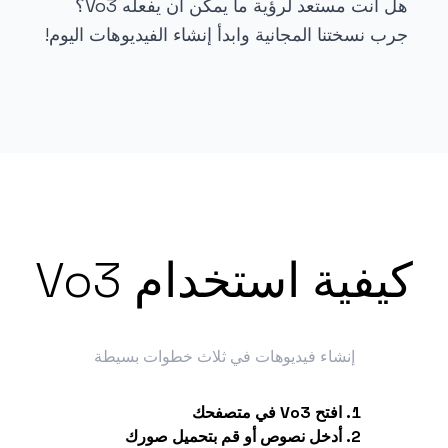
هل أنت مستعد لرؤية ما يمكن أن يفعله Vo3؟
جرب نسختنا المجانية وابدأ إنشاء الفيديوهات اليوم!
كيفية استخدام Vo3
إنشاء فيديوهات في ثلاث خطوات بسيطة
افتح Vo3 في متصفحك
أدخل نصوص أو قم بتحميل صورك