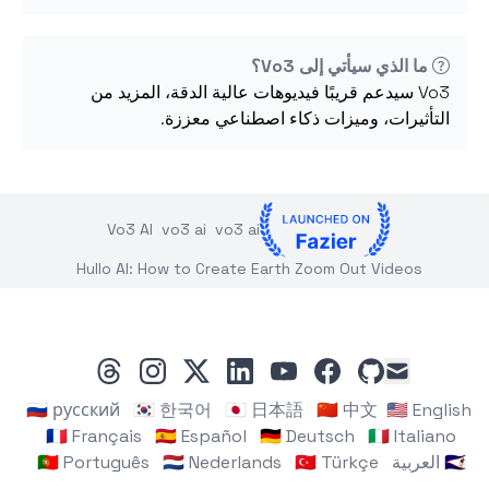
ما الذي سيأتي إلى Vo3؟
Vo3 سيدعم قريبًا فيديوهات عالية الدقة، المزيد من
التأثيرات، وميزات ذكاء اصطناعي معززة.
Vo3 AI
vo3 ai
vo3 ai
Hullo AI: How to Create Earth Zoom Out Videos
threads
instagram
linkedin
x
youtube
facebook
github
mail
🇷🇺 русский
🇰🇷 한국어
🇯🇵 日本語
🇨🇳 中文
🇺🇸 English
🇫🇷 Français
🇪🇸 Español
🇩🇪 Deutsch
🇮🇹 Italiano
🇸🇦 العربية
🇹🇷 Türkçe
🇳🇱 Nederlands
🇵🇹 Português