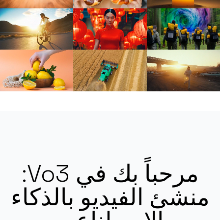
مرحباً بك في Vo3:
منشئ الفيديو بالذكاء