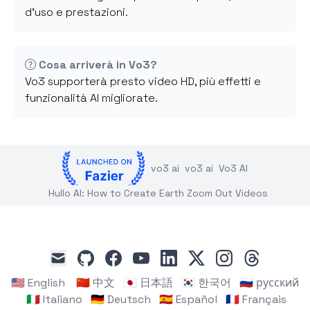
d'uso e prestazioni.
Cosa arriverà in Vo3?
Vo3 supporterà presto video HD, più effetti e
funzionalità AI migliorate.
vo3 ai
vo3 ai
Vo3 AI
Hullo AI: How to Create Earth Zoom Out Videos
github
facebook
youtube
linkedin
x
instagram
threads
mail
🇺🇸 English
🇨🇳 中文
🇯🇵 日本語
🇰🇷 한국어
🇷🇺 русский
🇮🇹 Italiano
🇩🇪 Deutsch
🇪🇸 Español
🇫🇷 Français