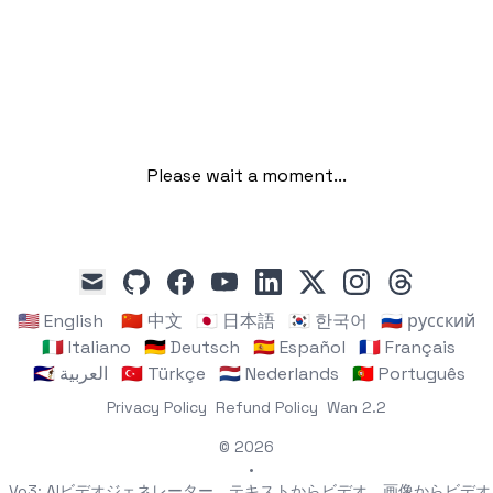
Please wait a moment...
github
facebook
youtube
linkedin
x
instagram
threads
mail
🇺🇸 English
🇨🇳 中文
🇯🇵 日本語
🇰🇷 한국어
🇷🇺 русский
🇮🇹 Italiano
🇩🇪 Deutsch
🇪🇸 Español
🇫🇷 Français
🇸🇦 العربية
🇹🇷 Türkçe
🇳🇱 Nederlands
🇵🇹 Português
Privacy Policy
Refund Policy
Wan 2.2
© 2026
•
Vo3: AIビデオジェネレーター、テキストからビデオ、画像からビデオ